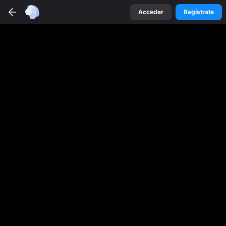
Acceder
Regístrate