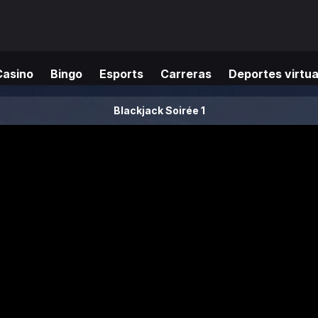
Casino
Bingo
Esports
Carreras
Deportes virtua
Blackjack Soirée 1