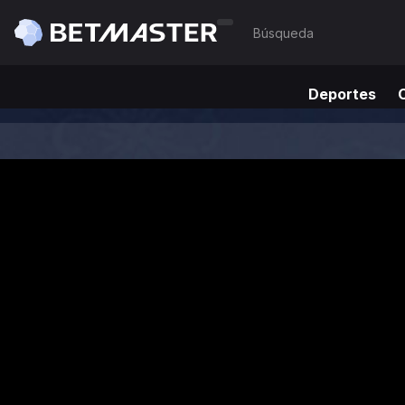
Deportes