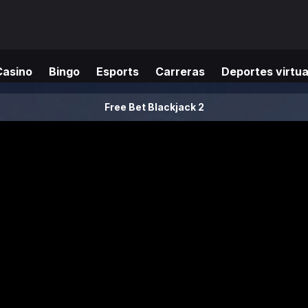
Casino
Bingo
Esports
Carreras
Deportes virtua
Free Bet Blackjack 2