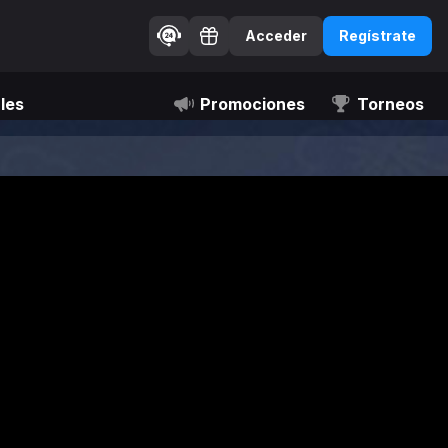
Acceder
Regístrate
les
Promociones
Torneos