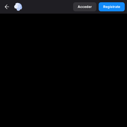
Acceder
Regístrate