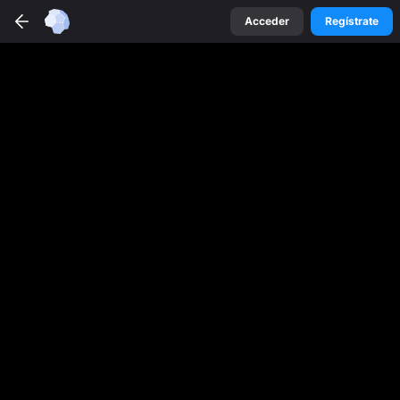
Acceder
Regístrate