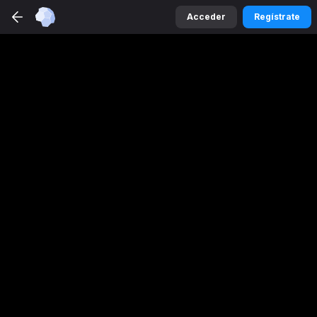
Betmaster
Casino
App
Acceder
Regístrate
DESCARGAR
Disfruta de una mejor experiencia
Acceder
Regístrate