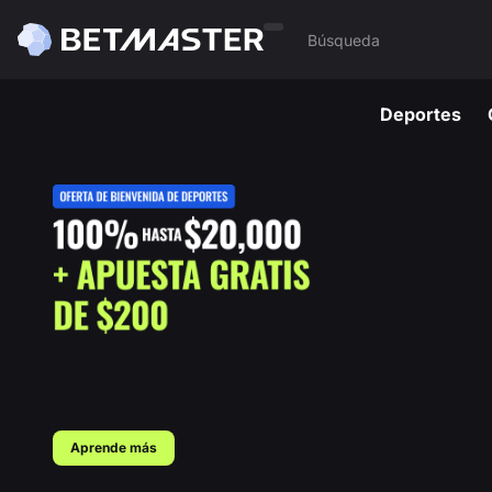
Deportes
Aprende más