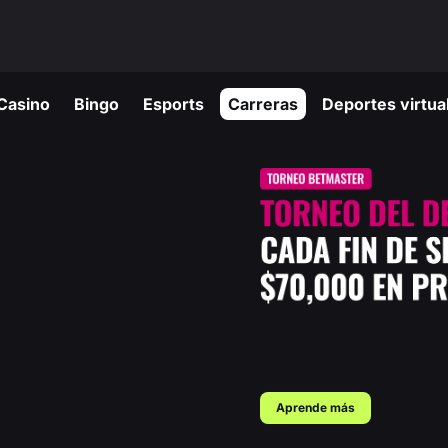
Casino
Bingo
Esports
Carreras
Deportes virtua
Aprende más