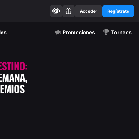
Acceder
Regístrate
les
Promociones
Torneos