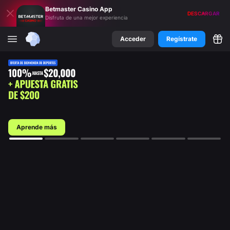
Betmaster
Casino
App
DESCARGAR
Disfruta de una mejor experiencia
Acceder
Regístrate
Aprende más