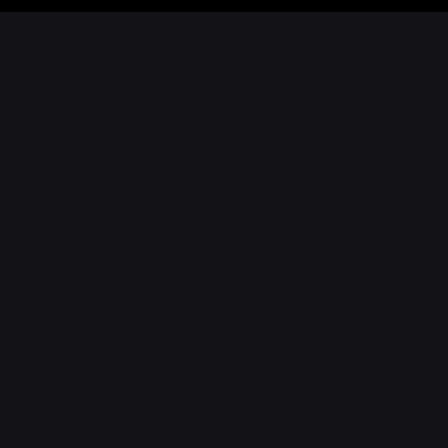
Ajustes