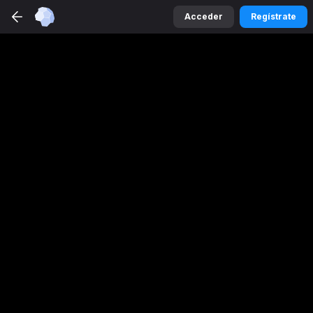
Betmaster
Casino
App
Acceder
Regístrate
DESCARGAR
Disfruta de una mejor experiencia
Acceder
Regístrate