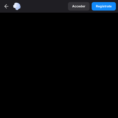
Acceder
Regístrate