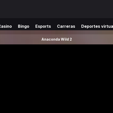
Casino
Bingo
Esports
Carreras
Deportes virtua
Anaconda Wild 2