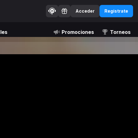
Acceder
Regístrate
les
Promociones
Torneos