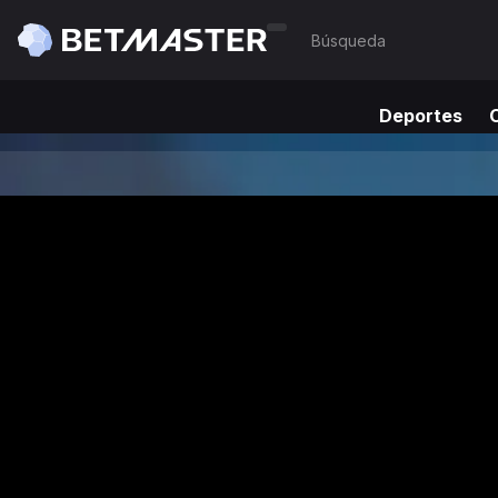
Deportes