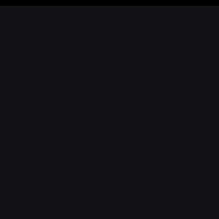
Más juegos que te pueden gustar