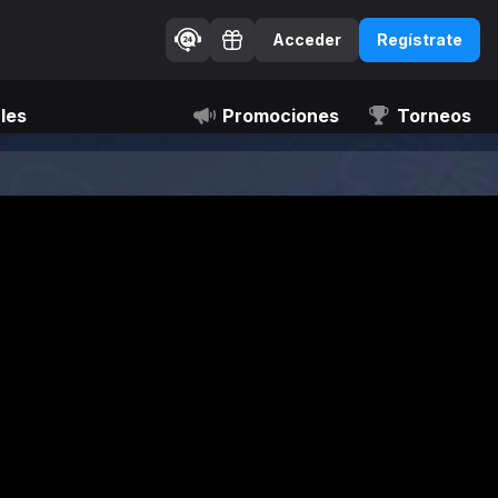
Acceder
Regístrate
les
Promociones
Torneos