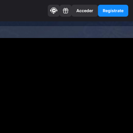
Acceder
Regístrate