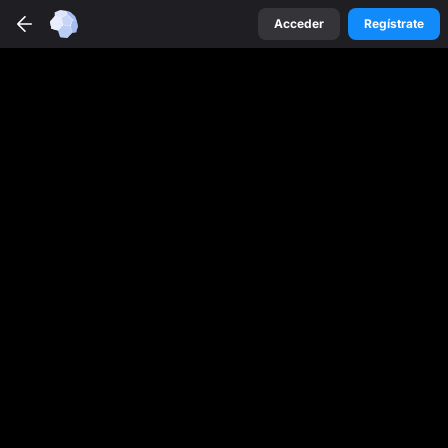
Acceder
Regístrate