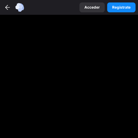
Acceder
Regístrate