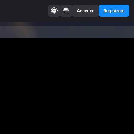
Acceder
Regístrate