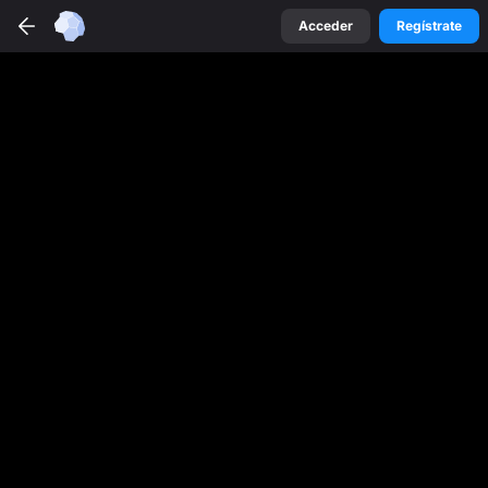
Acceder
Regístrate