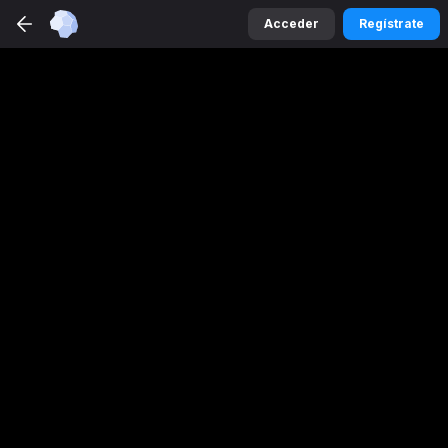
Betmaster
Casino
App
Acceder
Regístrate
DESCARGAR
Disfruta de una mejor experiencia
Acceder
Regístrate