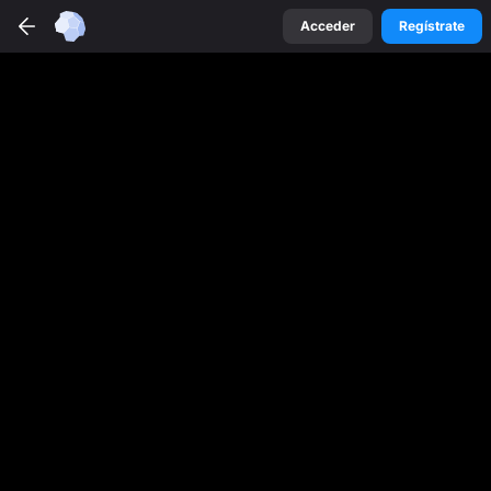
Acceder
Regístrate