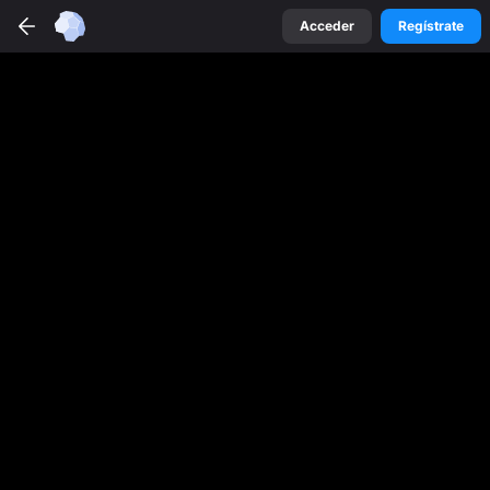
Acceder
Regístrate