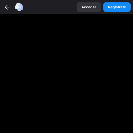
Acceder
Regístrate