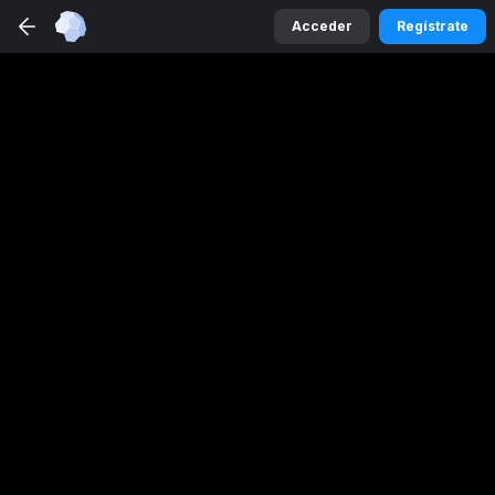
Betmaster
Casino
App
Acceder
Regístrate
DESCARGAR
Disfruta de una mejor experiencia
Acceder
Regístrate