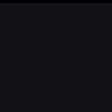
Ajustes