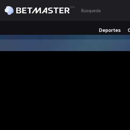
Deportes