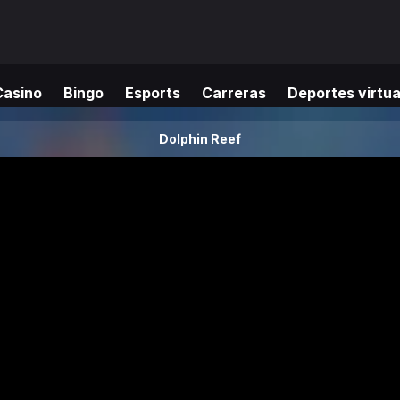
Casino
Bingo
Esports
Carreras
Deportes virtua
Dolphin Reef