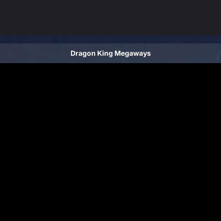
Dragon King Megaways