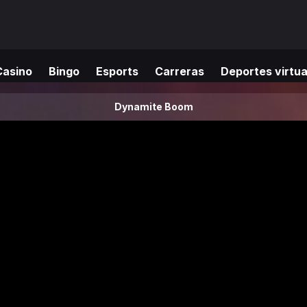
Casino
Bingo
Esports
Carreras
Deportes virtua
Dynamite Boom