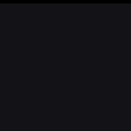
Más juegos que te pueden gustar