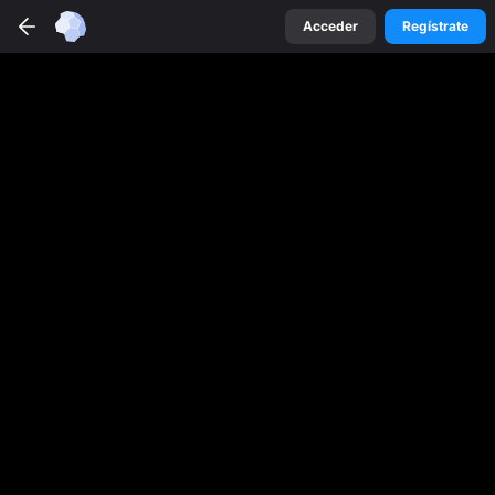
Acceder
Regístrate