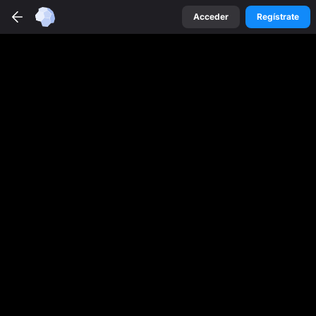
Acceder
Regístrate