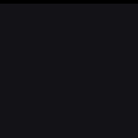
Más juegos que te pueden gustar