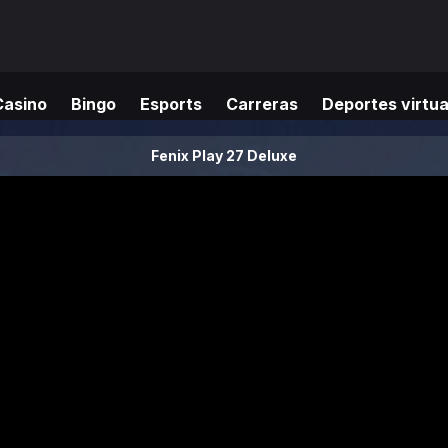
Casino
Bingo
Esports
Carreras
Deportes virtua
Fenix Play 27 Deluxe