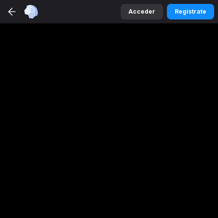
Betmaster
Casino
App
Acceder
Regístrate
DESCARGAR
Disfruta de una mejor experiencia
Acceder
Regístrate