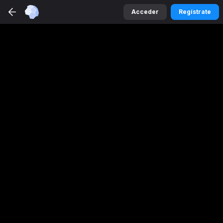
Betmaster
Casino
App
Acceder
Regístrate
DESCARGAR
Disfruta de una mejor experiencia
Acceder
Regístrate