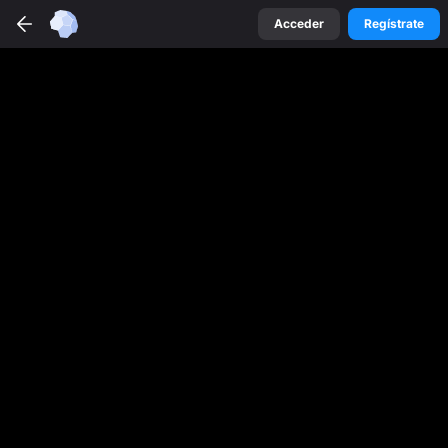
Acceder
Regístrate