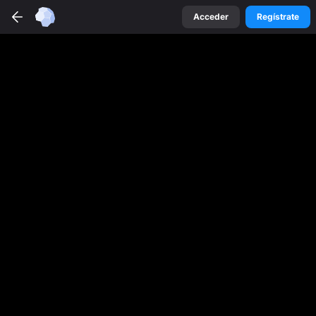
Acceder
Regístrate