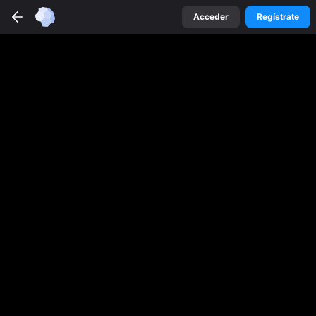
Acceder
Regístrate