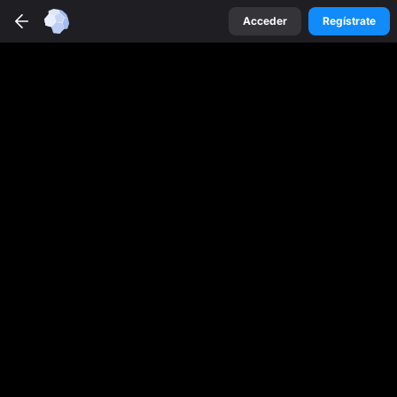
Acceder
Regístrate