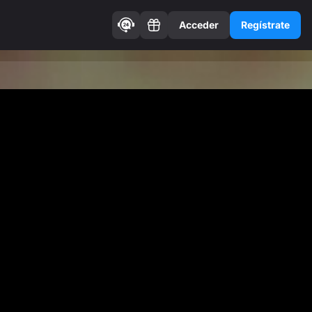
Acceder
Regístrate