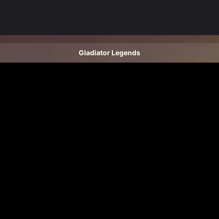
Gladiator Legends