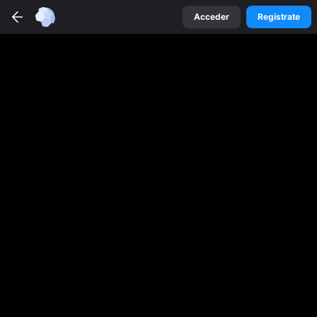
Acceder
Regístrate