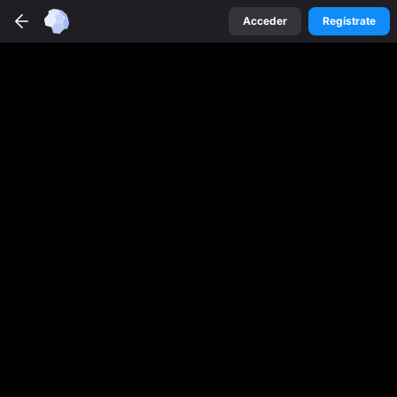
Acceder
Regístrate