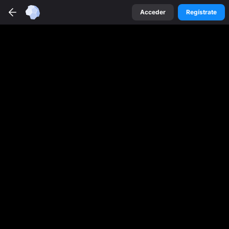
Acceder
Regístrate