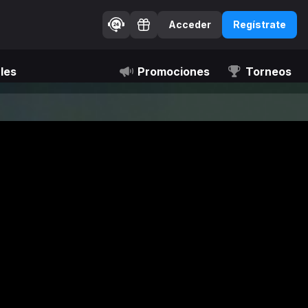
Acceder
Regístrate
les
Promociones
Torneos