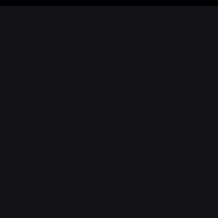
Ajustes