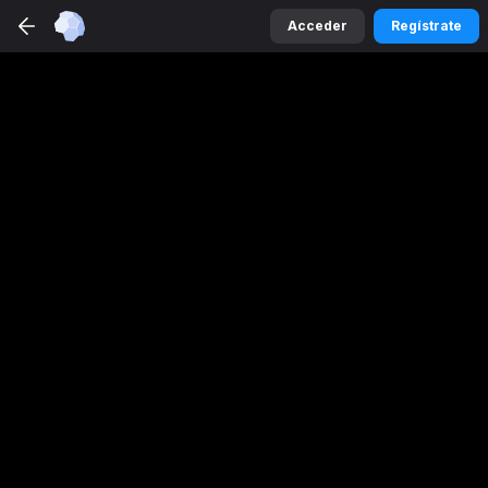
Betmaster
Casino
App
Acceder
Regístrate
DESCARGAR
Disfruta de una mejor experiencia
Acceder
Regístrate