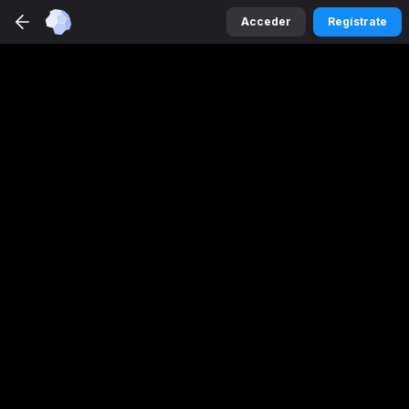
Betmaster
Casino
App
Acceder
Regístrate
DESCARGAR
Disfruta de una mejor experiencia
Acceder
Regístrate