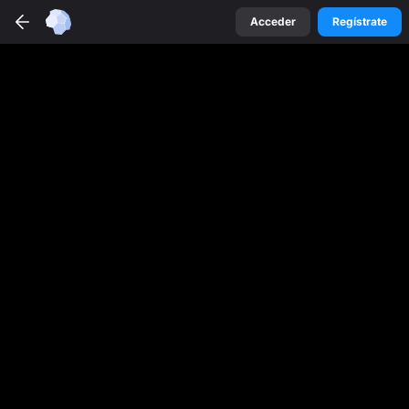
Acceder
Regístrate