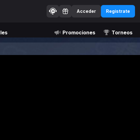
Acceder
Regístrate
les
Promociones
Torneos