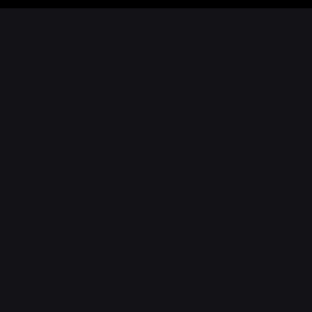
Más juegos que te pueden gustar