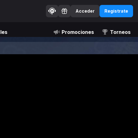
Acceder
Regístrate
les
Promociones
Torneos