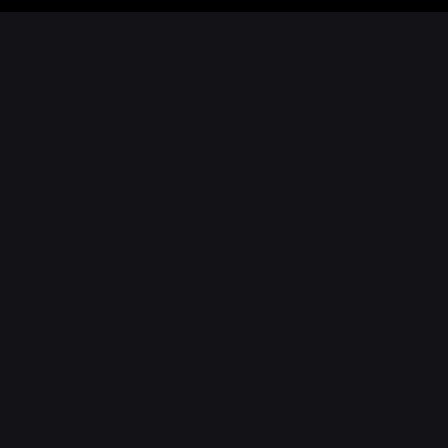
Más juegos que te pueden gustar