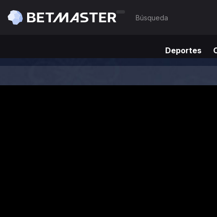
Deportes