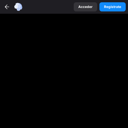
Acceder
Regístrate