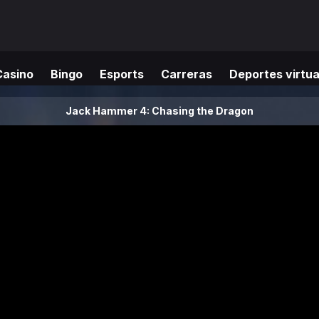
Casino
Bingo
Esports
Carreras
Deportes virtua
Jack Hammer 4: Chasing the Dragon