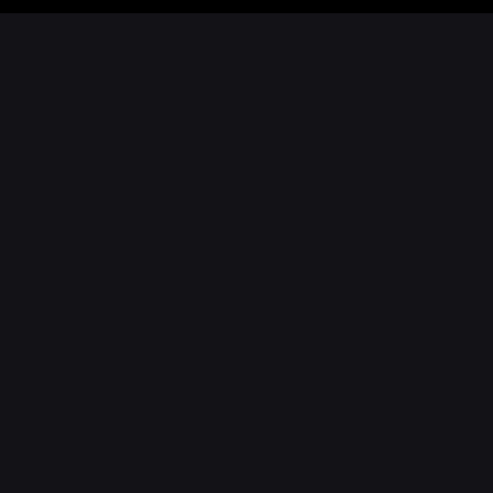
Ajustes