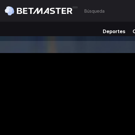
Deportes