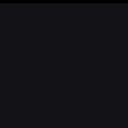
Más juegos que te pueden gustar